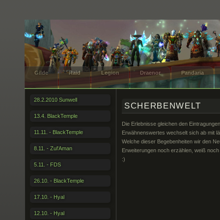
Gilde
Raid
Legion
Draenor
Pandaria
28.2.2010 Sunwell
SCHERBENWELT
13.4. BlackTemple
Die Erlebnisse gleichen den Eintragunge
11.11. - BlackTemple
Erwähnenswertes wechselt sich ab mit l
Welche dieser Begebenheiten wir den Ne
8.11. - Zul'Aman
Erweiterungen noch erzählen, weiß noch
:)
5.11. - FDS
26.10. - BlackTemple
17.10. - Hyal
12.10. - Hyal