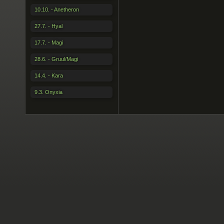
10.10. - Anetheron
27.7. - Hyal
17.7. - Magi
28.6. - Gruul/Magi
14.4. - Kara
9.3. Onyxia