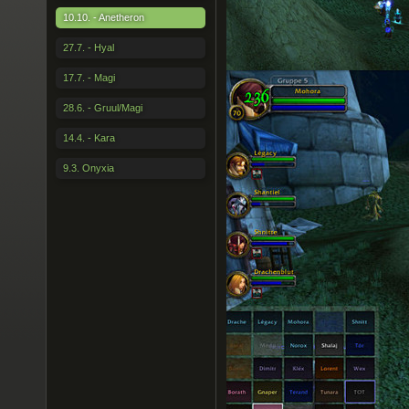
10.10. - Anetheron
27.7. - Hyal
17.7. - Magi
28.6. - Gruul/Magi
14.4. - Kara
9.3. Onyxia