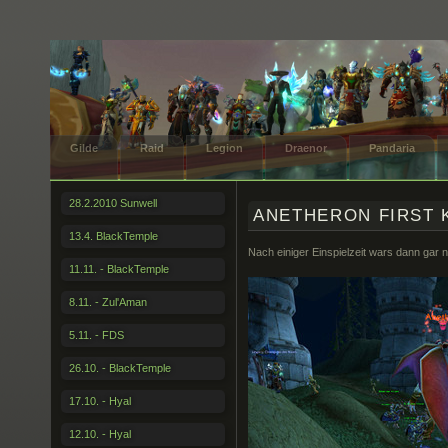
Gilde
Raid
Legion
Draenor
Pandaria
28.2.2010 Sunwell
ANETHERON FIRST K
13.4. BlackTemple
Nach einiger Einspielzeit wars dann gar n
11.11. - BlackTemple
8.11. - Zul'Aman
5.11. - FDS
26.10. - BlackTemple
17.10. - Hyal
12.10. - Hyal