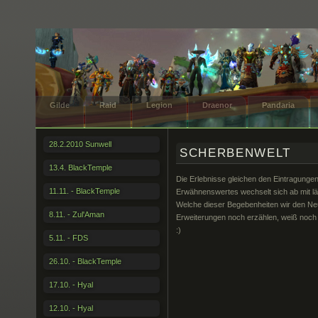
Gilde
Raid
Legion
Draenor
Pandaria
28.2.2010 Sunwell
SCHERBENWELT
13.4. BlackTemple
Die Erlebnisse gleichen den Eintragunge
11.11. - BlackTemple
Erwähnenswertes wechselt sich ab mit l
Welche dieser Begebenheiten wir den Ne
8.11. - Zul'Aman
Erweiterungen noch erzählen, weiß noch
:)
5.11. - FDS
26.10. - BlackTemple
17.10. - Hyal
12.10. - Hyal