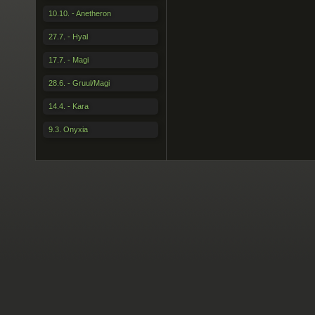
10.10. - Anetheron
27.7. - Hyal
17.7. - Magi
28.6. - Gruul/Magi
14.4. - Kara
9.3. Onyxia