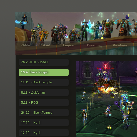
Gilde
Raid
Legion
Draenor
Pandaria
28.2.2010 Sunwell
13.4. BlackTemple
11.11. - BlackTemple
8.11. - Zul'Aman
5.11. - FDS
26.10. - BlackTemple
17.10. - Hyal
12.10. - Hyal