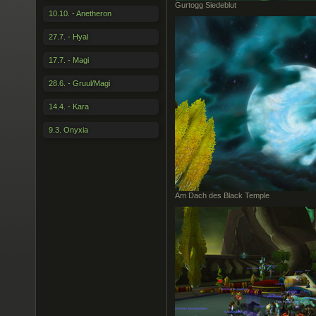
Gurtogg Siedeblut
10.10. - Anetheron
27.7. - Hyal
17.7. - Magi
28.6. - Gruul/Magi
14.4. - Kara
9.3. Onyxia
Am Dach des Black Temple