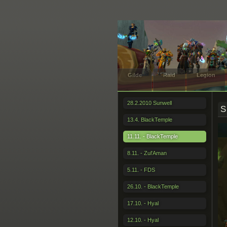
Gilde
Raid
Legion
28.2.2010 Sunwell
S
13.4. BlackTemple
11.11. - BlackTemple
8.11. - Zul'Aman
5.11. - FDS
26.10. - BlackTemple
17.10. - Hyal
12.10. - Hyal