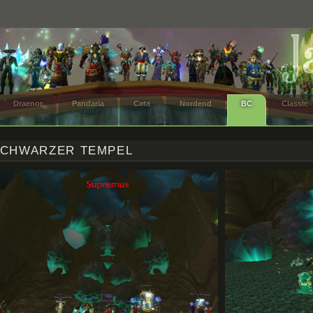
Draenor
Pandaria
Cata
Nordend
BC
Classic
CHWARZER TEMPEL