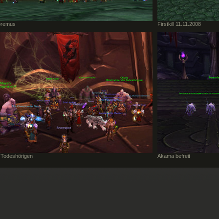
premus
Firstkill 11.11.2008
 Todeshörigen
Akama befreit