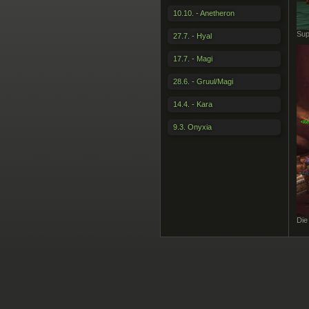
10.10. - Anetheron
Su
27.7. - Hyal
17.7. - Magi
28.6. - Gruul/Magi
14.4. - Kara
9.3. Onyxia
Die