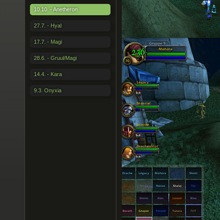
10.10. - Anetheron
27.7. - Hyal
17.7. - Magi
28.6. - Gruul/Magi
14.4. - Kara
9.3. Onyxia