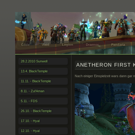
Gilde
Raid
Legion
Draenor
Pandaria
28.2.2010 Sunwell
ANETHERON FIRST K
13.4. BlackTemple
Nach einiger Einspielzeit wars dann gar n
11.11. - BlackTemple
8.11. - Zul'Aman
5.11. - FDS
26.10. - BlackTemple
17.10. - Hyal
12.10. - Hyal