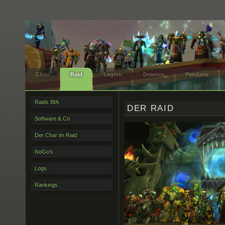
Gilde
Raid
Legion
Draenor
Pandaria
Raids BfA
DER RAID
Software & Co
Der Char im Raid
NoGo's
Logs
Rankings