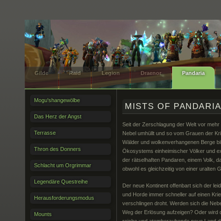
Gilde
Raid
Legion
Draenor
Pandaria
Mogu'shangewölbe
MISTS OF PANDARI
Das Herz der Angst
Seit der Zerschlagung der Welt vor mehr
Terrasse
Nebel umhüllt und so vom Grauen der Kri
Wälder und wolkenverhangenen Berge bi
Thron des Donners
Ökosystems einheimischer Völker und exo
der rätselhaften Pandaren, einem Volk, d
Schlacht um Orgrimmar
obwohl es gleichzeitig von einer uralten 
Legendäre Questreihe
Der neue Kontinent offenbart sich der lei
und Horde immer schneller auf einen Kri
Herausforderungsmodus
verschlingen droht. Werden sich die Nebe
Weg der Erlösung aufzeigen? Oder wird d
Mounts