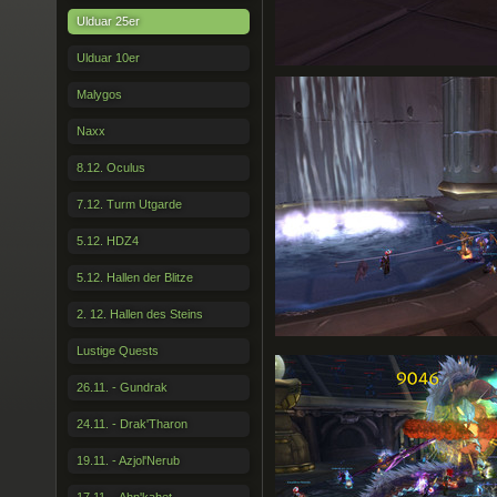
Ulduar 25er
Ulduar 10er
Malygos
Naxx
8.12. Oculus
7.12. Turm Utgarde
5.12. HDZ4
5.12. Hallen der Blitze
2. 12. Hallen des Steins
Lustige Quests
26.11. - Gundrak
24.11. - Drak'Tharon
19.11. - Azjol'Nerub