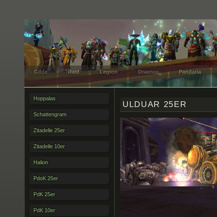
Gilde
Raid
Legion
Draenor
Pandaria
Hoppalas
ULDUAR 25ER
Schattengram
Zitadelle 25er
Zitadelle 10er
Halion
PdoK 25er
PdK 25er
PdK 10er