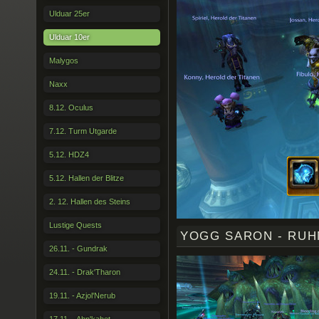
Ulduar 25er
Ulduar 10er
Malygos
Naxx
8.12. Oculus
7.12. Turm Utgarde
5.12. HDZ4
5.12. Hallen der Blitze
2. 12. Hallen des Steins
Lustige Quests
YOGG SARON - RUH
26.11. - Gundrak
24.11. - Drak'Tharon
19.11. - Azjol'Nerub