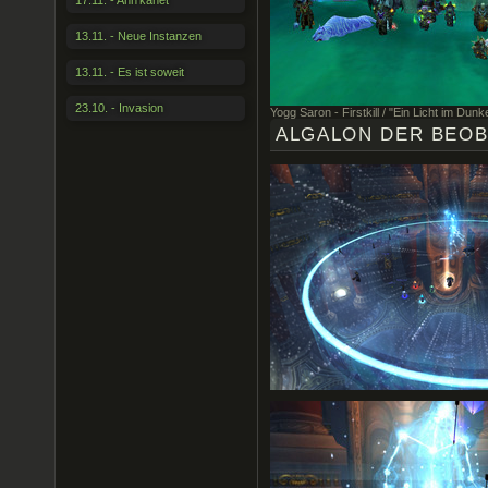
17.11. - Ahn'kahet
13.11. - Neue Instanzen
13.11. - Es ist soweit
23.10. - Invasion
Yogg Saron - Firstkill / "Ein Licht im Dunke
ALGALON DER BEO