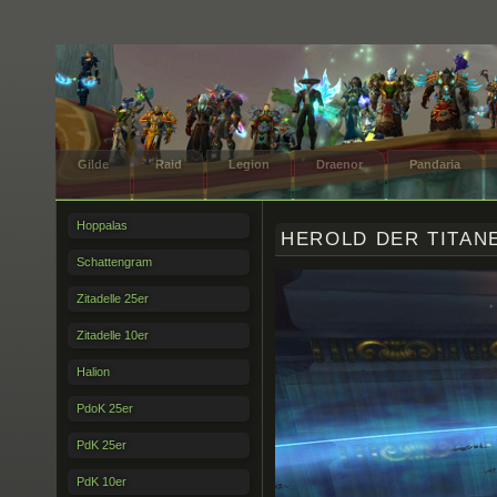
Gilde
Raid
Legion
Draenor
Pandaria
Hoppalas
HEROLD DER TITAN
Schattengram
Zitadelle 25er
Zitadelle 10er
Halion
PdoK 25er
PdK 25er
PdK 10er