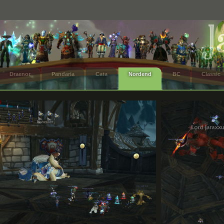
Draenor
Pandaria
Cata
Nordend
BC
Classic