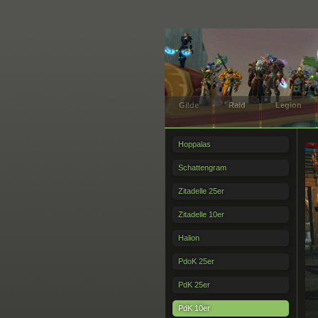
Gilde
Raid
Legion
Hoppalas
Schattengram
Zitadelle 25er
Zitadelle 10er
Halion
PdoK 25er
PdK 25er
PdK 10er