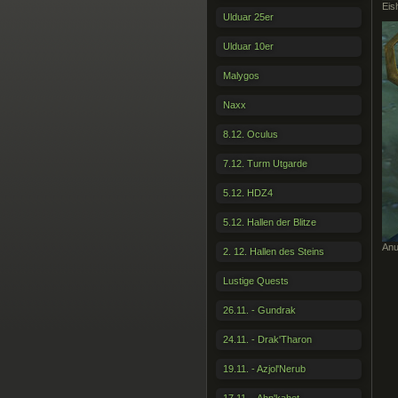
Eis
Ulduar 25er
Ulduar 10er
Malygos
Naxx
8.12. Oculus
7.12. Turm Utgarde
5.12. HDZ4
5.12. Hallen der Blitze
Anu
2. 12. Hallen des Steins
Lustige Quests
26.11. - Gundrak
24.11. - Drak'Tharon
19.11. - Azjol'Nerub