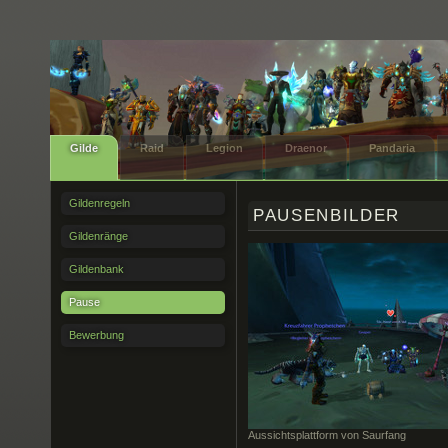
Gilde
Raid
Legion
Draenor
Pandaria
Gildenregeln
PAUSENBILDER
Gildenränge
Gildenbank
Pause
Bewerbung
Aussichtsplattform von Saurfang