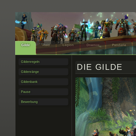
Gilde
Raid
Legion
Draenor
Pandaria
Gildenregeln
DIE GILDE
Gildenränge
Gildenbank
Pause
Bewerbung