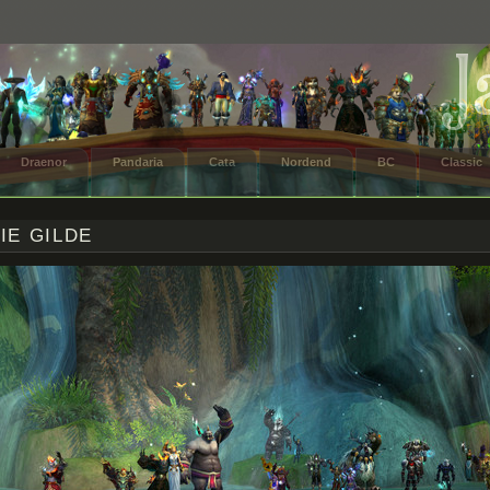
Draenor
Pandaria
Cata
Nordend
BC
Classic
IE GILDE