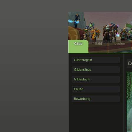
Gilde
Raid
Legion
Gildenregeln
D
Gildenränge
Gildenbank
Pause
Bewerbung