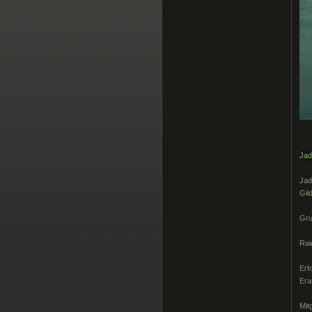
Jad
Jad
Gil
Gru
Rai
Erf
Era
Mit