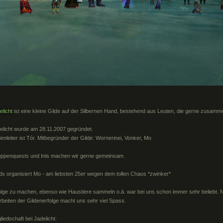
elicht
ist eine kleine Gilde auf der Silbernen Hand, bestehend aus Leuten, die gerne zusamme
elicht wurde am 28.11.2007 gegründet.
denleiter ist Tór. Mitbegründer der Gilde: Wornerinei, Vonker, Mo
ppenquests und Inis machen wir gerne gemeinsam.
ds organisiert Mo - am liebsten 25er wegen dem tollen Chaos *zwinker*
olge zu machen, ebenso wie Haustiere sammeln o.ä. war bei uns schon immer sehr beliebt.
rbeiten der Gildenerfolge macht uns sehr viel Spass.
gliedschaft bei Jadelicht: