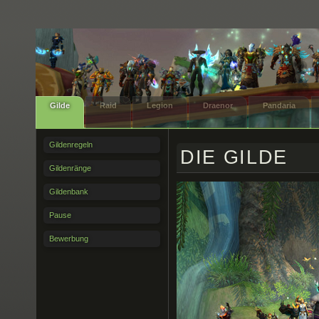
Gilde
Raid
Legion
Draenor
Pandaria
Gildenregeln
DIE GILDE
Gildenränge
Gildenbank
Pause
Bewerbung