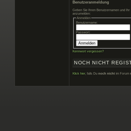
Benutzeranmeldung
Geben Sie Ihren Benutzernamen und Ihr 
anzumelden:
Anmelden
Benutzername:
Passwort:
Kennwort vergessen?
NOCH NICHT REGIS
Klick hier
, falls Du
noch
nicht
im Forum