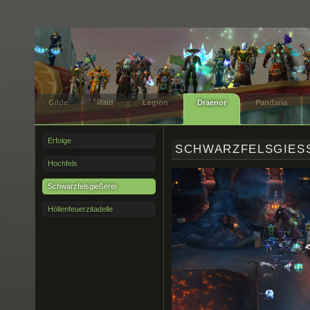
Gilde
Raid
Legion
Draenor
Pandaria
Erfolge
SCHWARZFELSGIESS
Hochfels
Schwarzfelsgießerei
Höllenfeuerzitadelle