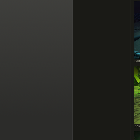
Blu
Zak