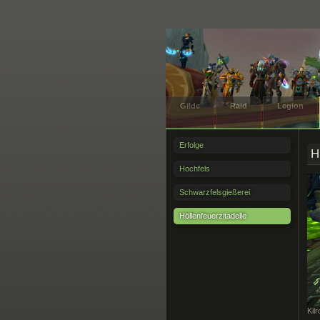
Gilde
Raid
Legion
Erfolge
H
Hochfels
Schwarzfelsgießerei
Höllenfeuerzitadelle
Kil