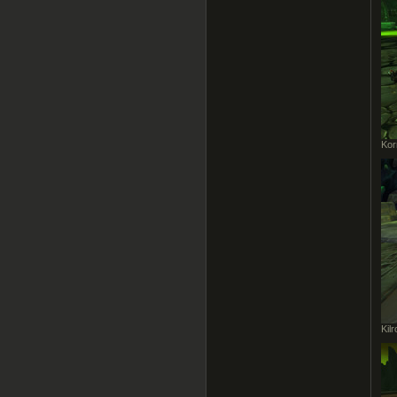
Kor
Kil