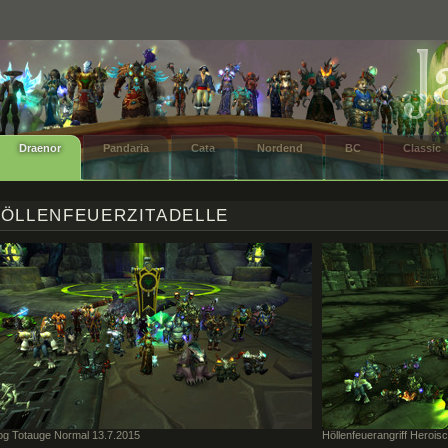
Draenor
Pandaria
Cata
Nordend
BC
Classic
ÖLLENFEUERZITADELLE
rog Totauge Normal 13.7.2015
Höllenfeuerangriff Herois