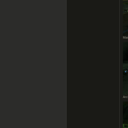
Man
Arc