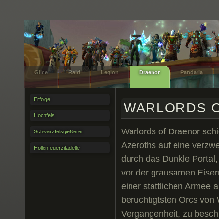
Gilde
Raid
Legion
Draenor
Pandaria
Erfolge
WARLORDS 
Hochfels
Warlords of Draenor schi
Schwarzfelsgießerei
Azeroths auf eine verzwe
Höllenfeuerzitadelle
durch das Dunkle Portal,
vor der grausamen Eiser
einer stattlichen Armee 
berüchtigtsten Orcs von 
Vergangenheit, zu besc