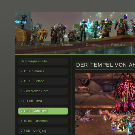
Gilde
Raid
Legion
Draenor
Pandaria
Szepterquestreihe
DER TEMPEL VON A
7.11.09 Smariss
7.11.09 - Lethon
1.2.09 Molten Core
11.11.08 - BWL
2.11.08 - Ahn'Qiraj
4.10.08 - Uldaman
7.7.08 - Ahn'Qiraj