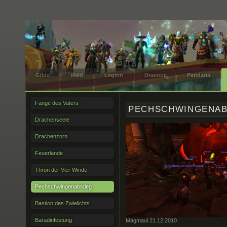
Gilde
Raid
Legion
Draenor
Pandaria
Fänge des Vaters
PECHSCHWINGENAB
Drachenseele
Drachenzorn
Feuerlande
Thron der Vier Winde
Pechschwingenabstieg
Bastion des Zwielichts
Baradinfestung
Magmaul 21.12.2010