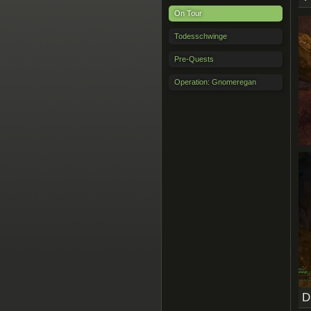
On Tour
Todesschwinge
Pre-Quests
Operation: Gnomeregan
D