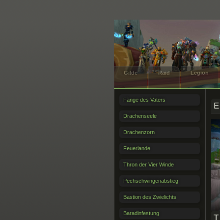
Gilde
Raid
Legion
Fänge des Vaters
E
Drachenseele
Drachenzorn
Feuerlande
Thron der Vier Winde
Pechschwingenabstieg
Bastion des Zwielichts
Baradinfestung
T